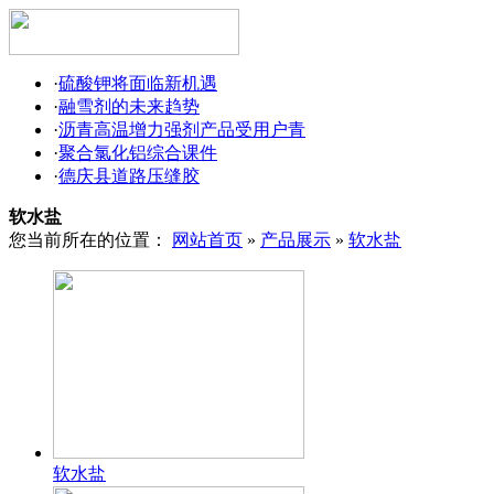
·
硫酸钾将面临新机遇
·
融雪剂的未来趋势
·
沥青高温增力强剂产品受用户青
·
聚合氯化铝综合课件
·
德庆县道路压缝胶
软水盐
您当前所在的位置：
网站首页
»
产品展示
»
软水盐
软水盐