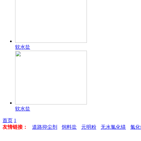
软水盐
软水盐
首页
1
友情链接：
道路抑尘剂
饲料盐
元明粉
无水氯化镁
氯化