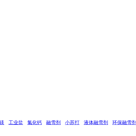
镁
工业盐
氯化钙
融雪剂
小苏打
液体融雪剂
环保融雪